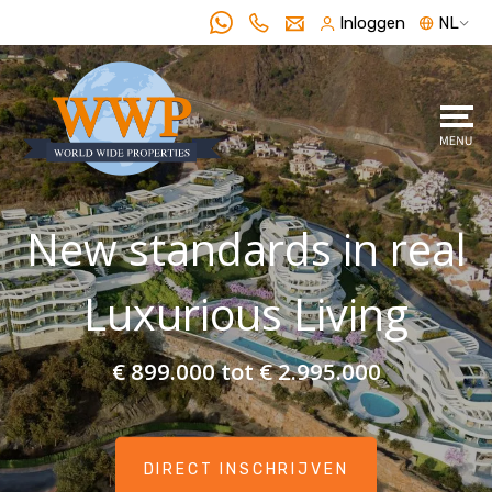
Inloggen
NL
New standards in real
Luxurious Living
€ 899.000 tot € 2.995.000
DIRECT INSCHRIJVEN