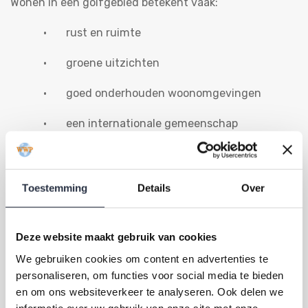
Wonen in een golfgebied betekent vaak:
· rust en ruimte
· groene uitzichten
· goed onderhouden woonomgevingen
· een internationale gemeenschap
· stabiele interesse vanuit de vastgoedmarkt
Daarom blijven golfgebieden aantrekkelijk, zowel voor
Toestemming
Details
Over
eigen gebruik als investering.
Deze website maakt gebruik van cookies
We gebruiken cookies om content en advertenties te
Tot slot
personaliseren, om functies voor social media te bieden
en om ons websiteverkeer te analyseren. Ook delen we
Deze golfgebieden maken deel uit van het werkgebied
informatie over uw gebruik van onze site met onze