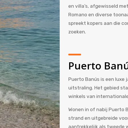
en villa’s, afgewisseld 
Romano en diverse toonaa
spreekt kopers aan die co
zoeken.
Puerto Banú
Puerto Banús is een luxe 
uitstraling. Het gebied st
winkels van international
Wonen in of nabij Puerto 
strand en uitgebreide voo
aantrekkelijk als tweede 