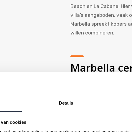
Beach en La Cabane. Hier
villa’s aangeboden, vaak 
Marbella spreekt kopers aa
willen combineren.
Marbella c
promenade
Marbella
combineert stad 
Details
stad met haar pittoreske 
authentieke Andalusische
 van cookies
De wandelpromenade van c
ent en advertenties te personaliseren, om functies voor social