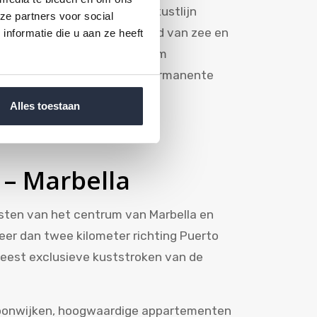
o de Alcántara. Langs deze kustlijn
ze partners voor social
en en villa’s op loopafstand van zee en
nformatie die u aan ze heeft
 wonen in en rond het centrum
 tweede woning kopers als permanente
Alles toestaan
 – Marbella
esten van het centrum van Marbella en
meer dan twee kilometer richting Puerto
meest exclusieve kuststroken van de
woonwijken, hoogwaardige appartementen