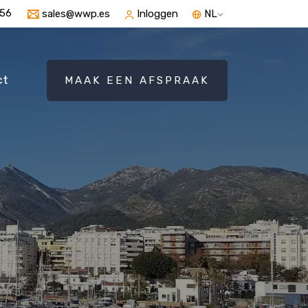
56
sales@wwp.es
Inloggen
NL
ct
MAAK EEN AFSPRAAK