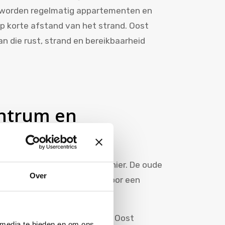
 worden regelmatig appartementen en
op korte afstand van het strand. Oost
n die rust, strand en bereikbaarheid
entrum en
en strand op een unieke manier. De oude
Over
straatjes en pleinen zorgt voor een
 sfeer.
irca 17 kilometer loopt van Oost
 media te bieden en om ons