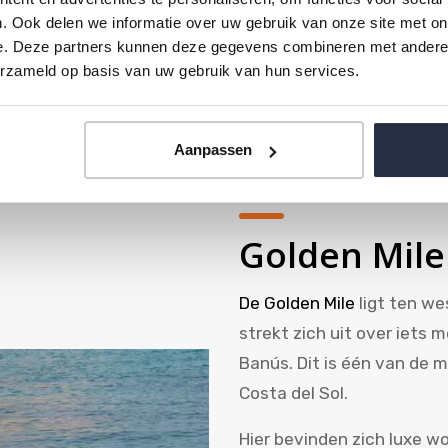
Marbella tot aan San Pedr
. Ook delen we informatie over uw gebruik van onze site met on
bevinden zich appartement
e. Deze partners kunnen deze gegevens combineren met andere i
erzameld op basis van uw gebruik van hun services.
voorzieningen. Dit maakt
aantrekkelijk voor zowel
bewoners.
Aanpassen
Golden Mile
De Golden Mile
ligt ten w
strekt zich uit over iets 
Banús. Dit is één van de 
Costa del Sol.
Hier bevinden zich luxe 