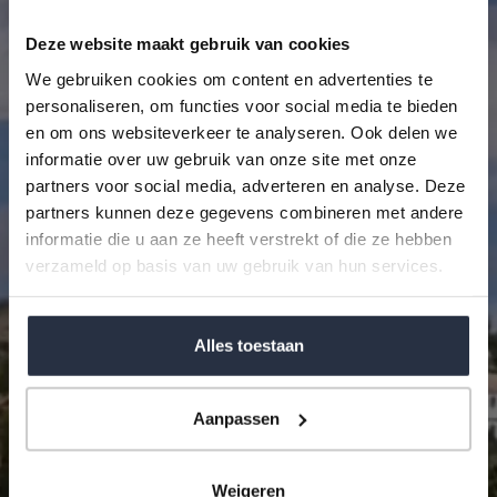
Aankopen met WWP
Deze website maakt gebruik van cookies
We gebruiken cookies om content en advertenties te
Meer weten over wonen aan de Costa del Sol?
personaliseren, om functies voor social media te bieden
Neem -vrijblijvend - contact op met ons.
en om ons websiteverkeer te analyseren. Ook delen we
informatie over uw gebruik van onze site met onze
partners voor social media, adverteren en analyse. Deze
partners kunnen deze gegevens combineren met andere
Aanhef*
informatie die u aan ze heeft verstrekt of die ze hebben
verzameld op basis van uw gebruik van hun services.
Alles toestaan
Aanpassen
Weigeren