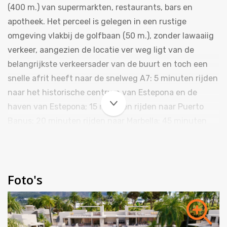
(400 m.) van supermarkten, restaurants, bars en
apotheek. Het perceel is gelegen in een rustige
omgeving vlakbij de golfbaan (50 m.), zonder lawaaiig
verkeer, aangezien de locatie ver weg ligt van de
belangrijkste verkeersader van de buurt en toch een
snelle afrit heeft naar de snelweg A7: 5 minuten rijden
naar het historische centrum van Estepona en de
haven van Estepona; 15 minuten rijden naar Puerto
Banus; 20 minuten rijden naar Marbella; 45 minuten
rijden naar de luchthaven van Malaga en Gibraltar. De
afstand tot het strand bedraagt ​​1 km.
Foto's
De appartementen hebben uitzicht op de zee, de
golfbaan en de bergen. De
ontwikkelingsinfrastructuur: 48 appartementen (3
verdiepingen); ondergrondse parkeergarage voor 80