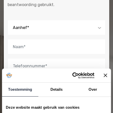
2026. Nog slechts 15 appartementen te koop!
beantwoording gebruikt.
Aanhef*
Toestemming
Details
Over
Deze website maakt gebruik van cookies