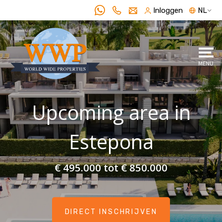
Inloggen
NL
Upcoming area in
Estepona
€ 495.000 tot € 850.000
DIRECT INSCHRIJVEN